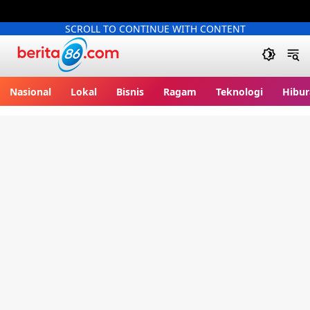
SCROLL TO CONTINUE WITH CONTENT
Berita86.com
Nasional
Lokal
Bisnis
Ragam
Teknologi
Hibur