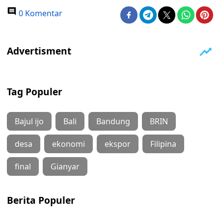
0 Komentar
Tag Populer
Bajul ijo
Bali
Bandung
BRIN
desa
ekonomi
ekspor
Filipina
final
Gianyar
Berita Populer