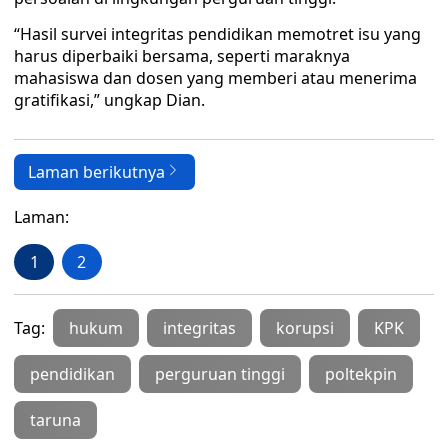
“Hasil survei integritas pendidikan memotret isu yang
harus diperbaiki bersama, seperti maraknya
mahasiswa dan dosen yang memberi atau menerima
gratifikasi,” ungkap Dian.
Laman berikutnya
Laman:
1
2
Tag:
hukum
integritas
korupsi
KPK
pendidikan
perguruan tinggi
poltekpin
taruna