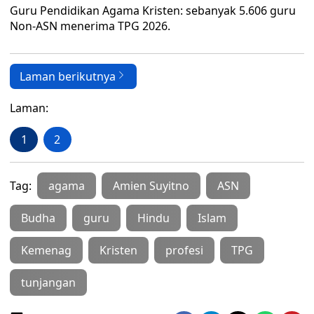
Guru Pendidikan Agama Kristen: sebanyak 5.606 guru
Non-ASN menerima TPG 2026.
Laman berikutnya
Laman:
1
2
Tag:
agama
Amien Suyitno
ASN
Budha
guru
Hindu
Islam
Kemenag
Kristen
profesi
TPG
tunjangan