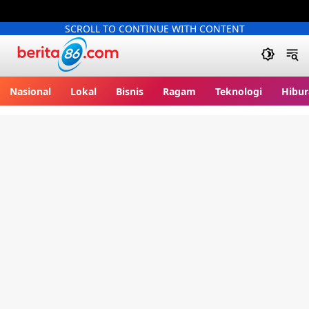
SCROLL TO CONTINUE WITH CONTENT
Berita86.com
Nasional
Lokal
Bisnis
Ragam
Teknologi
Hibur