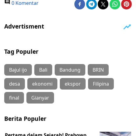
0 Komentar
Tag Populer
Bajul ijo
Bali
Bandung
BRIN
desa
ekonomi
ekspor
Filipina
final
Gianyar
Berita Populer
Pertama dalam Sejarah! Prabowo