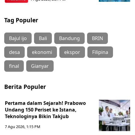
Tag Populer
Bajul ijo
Bali
Bandung
BRIN
desa
ekonomi
ekspor
Filipina
final
Gianyar
Berita Populer
Pertama dalam Sejarah! Prabowo
Undang 150 Periset ke Istana,
Teknologinya Bikin Takjub
7 Agu 2026, 1:15 PM