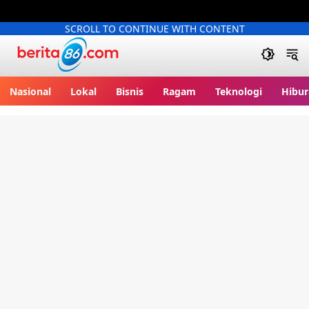
SCROLL TO CONTINUE WITH CONTENT
Berita86.com
Nasional
Lokal
Bisnis
Ragam
Teknologi
Hibur