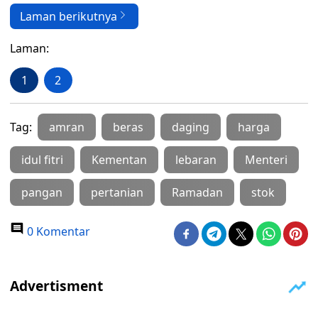
Laman berikutnya
Laman:
1
2
Tag:
amran
beras
daging
harga
idul fitri
Kementan
lebaran
Menteri
pangan
pertanian
Ramadan
stok
0 Komentar