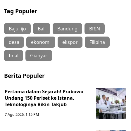
Tag Populer
Bajul ijo
Bali
Bandung
BRIN
desa
ekonomi
ekspor
Filipina
final
Gianyar
Berita Populer
Pertama dalam Sejarah! Prabowo
Undang 150 Periset ke Istana,
Teknologinya Bikin Takjub
7 Agu 2026, 1:15 PM