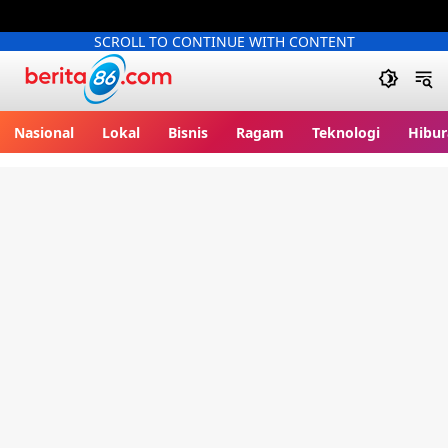
SCROLL TO CONTINUE WITH CONTENT
Berita86.com
Nasional
Lokal
Bisnis
Ragam
Teknologi
Hibur