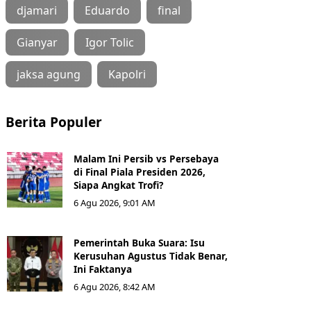
djamari
Eduardo
final
Gianyar
Igor Tolic
jaksa agung
Kapolri
Berita Populer
Malam Ini Persib vs Persebaya
di Final Piala Presiden 2026,
Siapa Angkat Trofi?
6 Agu 2026, 9:01 AM
Pemerintah Buka Suara: Isu
Kerusuhan Agustus Tidak Benar,
Ini Faktanya
6 Agu 2026, 8:42 AM