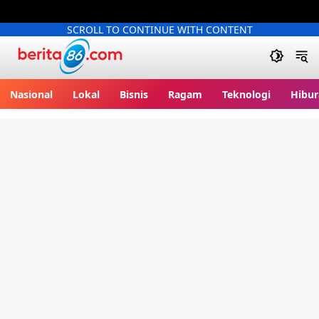
SCROLL TO CONTINUE WITH CONTENT
Berita86.com
Nasional
Lokal
Bisnis
Ragam
Teknologi
Hibur