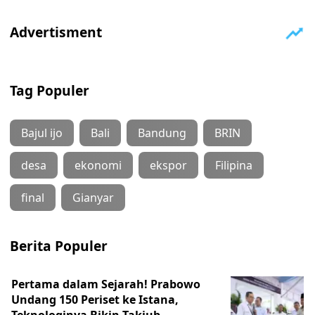
Tag Populer
Bajul ijo
Bali
Bandung
BRIN
desa
ekonomi
ekspor
Filipina
final
Gianyar
Berita Populer
Pertama dalam Sejarah! Prabowo
Undang 150 Periset ke Istana,