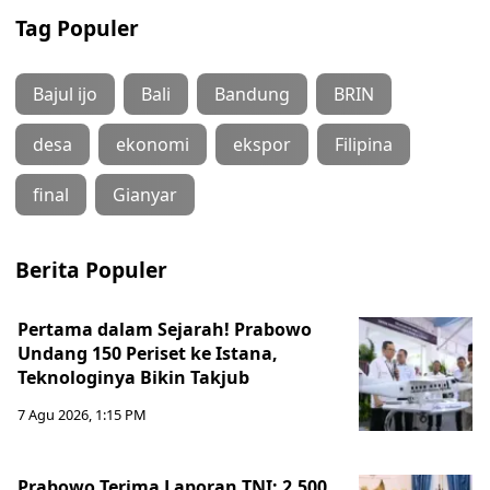
Tag Populer
Bajul ijo
Bali
Bandung
BRIN
desa
ekonomi
ekspor
Filipina
final
Gianyar
Berita Populer
Pertama dalam Sejarah! Prabowo
Undang 150 Periset ke Istana,
Teknologinya Bikin Takjub
7 Agu 2026, 1:15 PM
Prabowo Terima Laporan TNI: 2.500