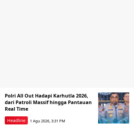
Polri All Out Hadapi Karhutla 2026,
dari Patroli Massif hingga Pantauan
Real Time
Headline
1 Agu 2026, 3:31 PM