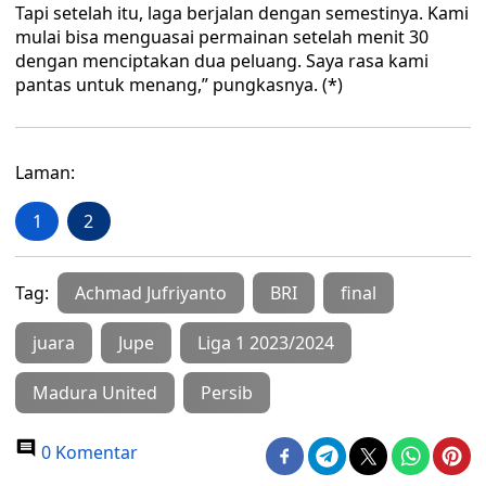
Tapi setelah itu, laga berjalan dengan semestinya. Kami
mulai bisa menguasai permainan setelah menit 30
dengan menciptakan dua peluang. Saya rasa kami
pantas untuk menang,” pungkasnya. (*)
Laman:
1
2
Tag:
Achmad Jufriyanto
BRI
final
juara
Jupe
Liga 1 2023/2024
Madura United
Persib
0 Komentar