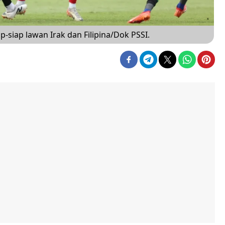
p-siap lawan Irak dan Filipina/Dok PSSI.