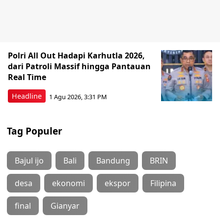
Polri All Out Hadapi Karhutla 2026,
dari Patroli Massif hingga Pantauan
Real Time
Headline
1 Agu 2026, 3:31 PM
Tag Populer
Bajul ijo
Bali
Bandung
BRIN
desa
ekonomi
ekspor
Filipina
final
Gianyar