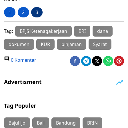
1
2
3
Tag:
BPJS Ketenagakerjaan
BRI
dana
dokumen
KUR
pinjaman
Syarat
0 Komentar
Tag Populer
Bajul ijo
Bali
Bandung
BRIN