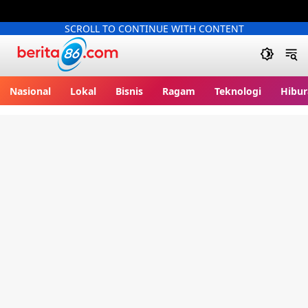
SCROLL TO CONTINUE WITH CONTENT
Berita86.com
Nasional
Lokal
Bisnis
Ragam
Teknologi
Hibur