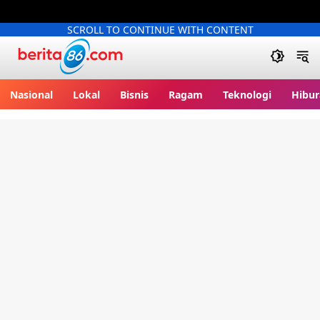
SCROLL TO CONTINUE WITH CONTENT
Berita86.com
Nasional
Lokal
Bisnis
Ragam
Teknologi
Hibur