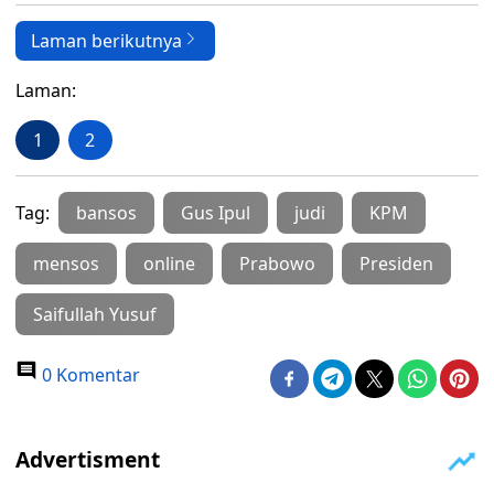
Laman berikutnya
Laman:
1
2
Tag:
bansos
Gus Ipul
judi
KPM
mensos
online
Prabowo
Presiden
Saifullah Yusuf
0 Komentar