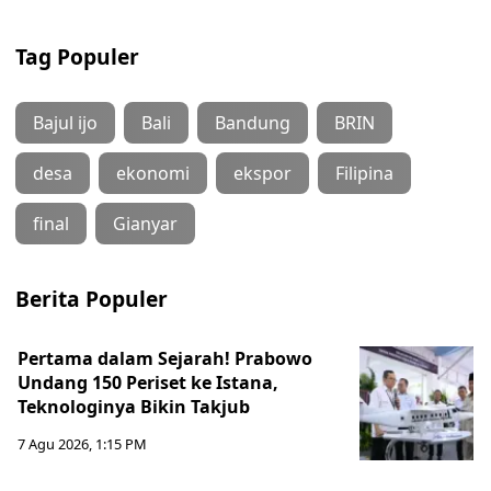
Tag Populer
Bajul ijo
Bali
Bandung
BRIN
desa
ekonomi
ekspor
Filipina
final
Gianyar
Berita Populer
Pertama dalam Sejarah! Prabowo
Undang 150 Periset ke Istana,
Teknologinya Bikin Takjub
7 Agu 2026, 1:15 PM