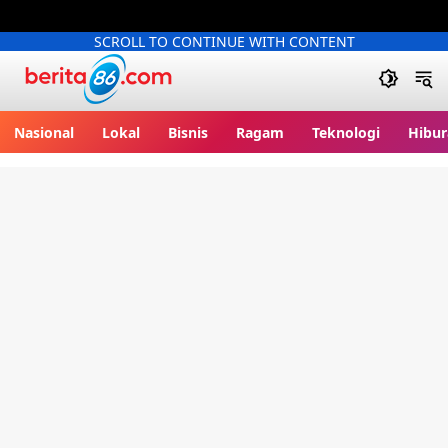
SCROLL TO CONTINUE WITH CONTENT
Berita86.com
Nasional
Lokal
Bisnis
Ragam
Teknologi
Hibur