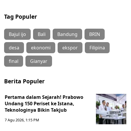
Tag Populer
Bajul ijo
Bali
Bandung
BRIN
desa
ekonomi
ekspor
Filipina
final
Gianyar
Berita Populer
Pertama dalam Sejarah! Prabowo
Undang 150 Periset ke Istana,
Teknologinya Bikin Takjub
7 Agu 2026, 1:15 PM