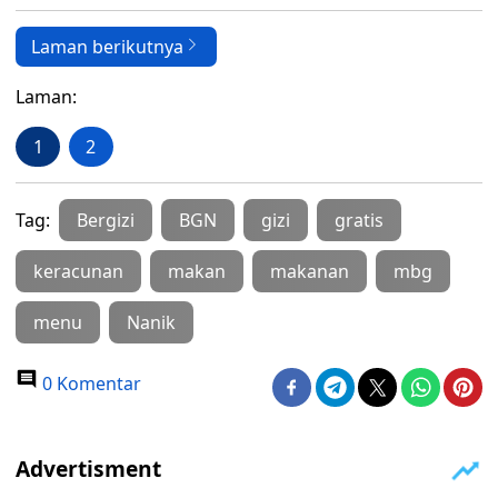
Laman berikutnya
Laman:
1
2
Tag:
Bergizi
BGN
gizi
gratis
keracunan
makan
makanan
mbg
menu
Nanik
0 Komentar