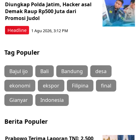
Diungkap Polda Jatim, Hacker asal
Demak Raup Rp500 Juta dari
Promosi Judol
Headline
1 Agu 2026, 3:12 PM
Tag Populer
Bajul ijo
Bali
Bandung
desa
ekonomi
ekspor
Filipina
final
Gianyar
Indonesia
Berita Populer
Prabowo Terima Laporan TNI: 2.500