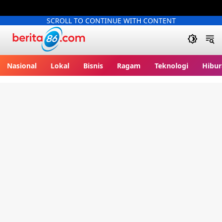
SCROLL TO CONTINUE WITH CONTENT
Berita86.com
Nasional
Lokal
Bisnis
Ragam
Teknologi
Hibur