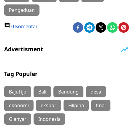
Pengaduan
0 Komentar
Tag Populer
Bajul ijo
Bali
Bandung
desa
ekonomi
ekspor
Filipina
final
Gianyar
Indonesia