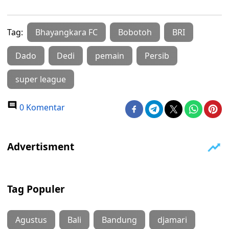
Tag:
Bhayangkara FC
Bobotoh
BRI
Dado
Dedi
pemain
Persib
super league
0 Komentar
Tag Populer
Agustus
Bali
Bandung
djamari