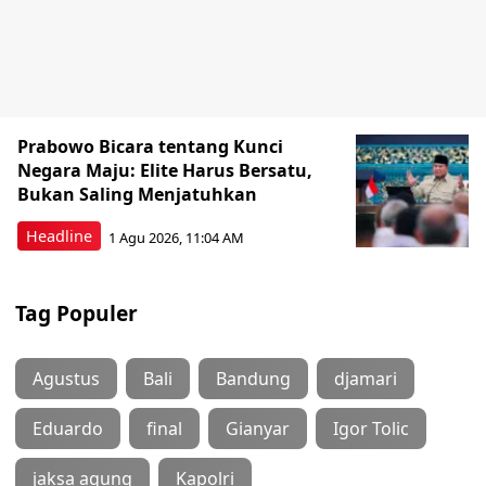
Prabowo Bicara tentang Kunci
Negara Maju: Elite Harus Bersatu,
Bukan Saling Menjatuhkan
Headline
1 Agu 2026, 11:04 AM
Tag Populer
Agustus
Bali
Bandung
djamari
Eduardo
final
Gianyar
Igor Tolic
jaksa agung
Kapolri