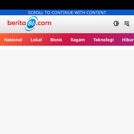
SCROLL TO CONTINUE WITH CONTENT
Berita86.com
Nasional
Lokal
Bisnis
Ragam
Teknologi
Hibur