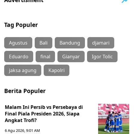
Tag Populer
Agustus
Bali
Bandung
djamari
Eduardo
final
Gianyar
Igor Tolic
jaksa agung
Kapolri
Berita Populer
Malam Ini Persib vs Persebaya di
Final Piala Presiden 2026, Siapa
Angkat Trofi?
6 Agu 2026, 9:01 AM