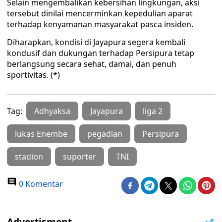
Selain mengembalikan kebersihan lingkungan, aksi
tersebut dinilai mencerminkan kepedulian aparat
terhadap kenyamanan masyarakat pasca insiden.
Diharapkan, kondisi di Jayapura segera kembali
kondusif dan dukungan terhadap Persipura tetap
berlangsung secara sehat, damai, dan penuh
sportivitas. (*)
Tag:
Adhyaksa
Jayapura
liga 2
lukas Enembe
pegadian
Persipura
stadion
suporter
TNI
0 Komentar