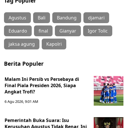
Tag Populer
Agustus
Bali
Bandung
djamari
Eduardo
final
Gianyar
Igor Tolic
jaksa agung
Kapolri
Berita Populer
Malam Ini Persib vs Persebaya di
Final Piala Presiden 2026, Siapa
Angkat Trofi?
6 Agu 2026, 9:01 AM
Pemerintah Buka Suara: Isu
Kerusuhan Agustus Tidak Benar, Ini