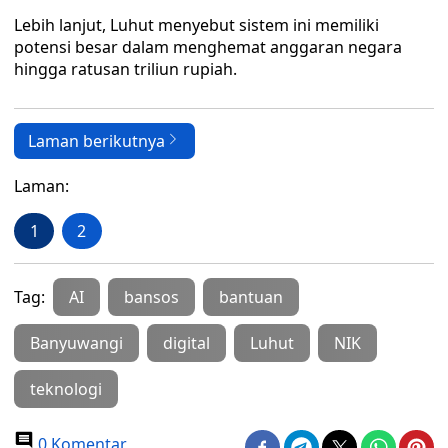
Lebih lanjut, Luhut menyebut sistem ini memiliki
potensi besar dalam menghemat anggaran negara
hingga ratusan triliun rupiah.
Laman berikutnya
Laman:
1
2
Tag:
AI
bansos
bantuan
Banyuwangi
digital
Luhut
NIK
teknologi
0 Komentar