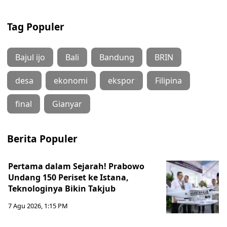
Tag Populer
Bajul ijo
Bali
Bandung
BRIN
desa
ekonomi
ekspor
Filipina
final
Gianyar
Berita Populer
Pertama dalam Sejarah! Prabowo
Undang 150 Periset ke Istana,
Teknologinya Bikin Takjub
7 Agu 2026, 1:15 PM