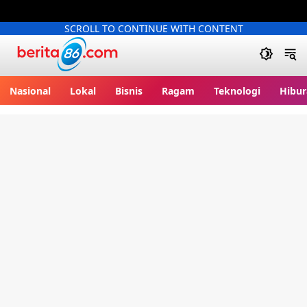
SCROLL TO CONTINUE WITH CONTENT
Berita86.com
Nasional
Lokal
Bisnis
Ragam
Teknologi
Hibur