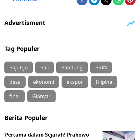
Tag Populer
Bajul ijo
Bali
Bandung
BRIN
desa
ekonomi
ekspor
Filipina
final
Gianyar
Berita Populer
Pertama dalam Sejarah! Prabowo