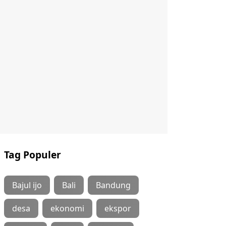
Tag Populer
Bajul ijo
Bali
Bandung
desa
ekonomi
ekspor