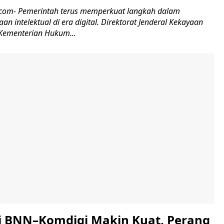
6.com- Pemerintah terus memperkuat langkah dalam
an intelektual di era digital. Direktorat Jenderal Kekayaan
) Kementerian Hukum...
i BNN–Komdigi Makin Kuat, Perang