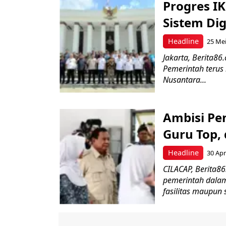
Progres I
Sistem Dig
Headline
25 Mei
Jakarta, Berita8
Pemerintah terus
Nusantara...
Ambisi Pe
Guru Top,
Headline
30 Apr
CILACAP, Berita8
pemerintah dalam 
fasilitas maupun 