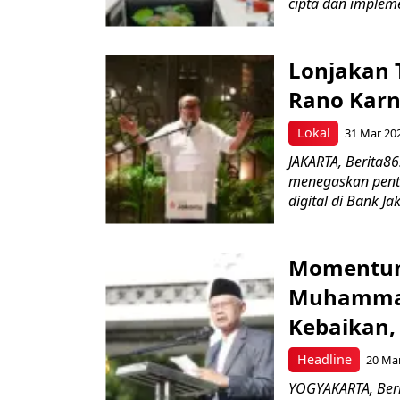
cipta dan impleme
Lonjakan T
Rano Karno
Lokal
31 Mar 20
JAKARTA, Berita8
menegaskan pent
digital di Bank Jak
Momentum
Muhammad
Kebaikan,
Headline
20 Mar
YOGYAKARTA, Ber