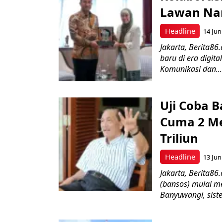
Lawan Nar
Headline
14 Jun
Jakarta, Berita8
baru di era digi
Komunikasi dan...
Uji Coba B
Cuma 2 Me
Triliun
Headline
13 Jun
Jakarta, Berita86
(bansos) mulai me
Banyuwangi, sist