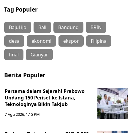
Tag Populer
Bajul ijo
Bali
Bandung
BRIN
desa
ekonomi
ekspor
Filipina
final
Gianyar
Berita Populer
Pertama dalam Sejarah! Prabowo
Undang 150 Periset ke Istana,
Teknologinya Bikin Takjub
7 Agu 2026, 1:15 PM