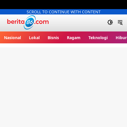
SCROLL TO CONTINUE WITH CONTENT
Berita86.com
Nasional
Lokal
Bisnis
Ragam
Teknologi
Hibur