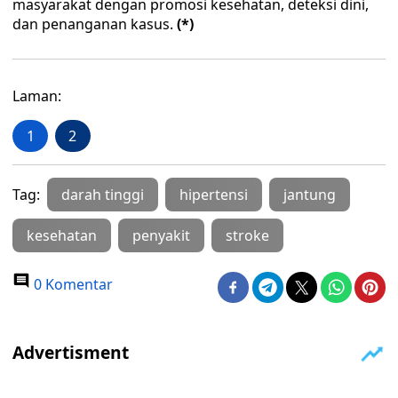
masyarakat dengan promosi kesehatan, deteksi dini,
dan penanganan kasus.
(*)
Laman:
1
2
Tag:
darah tinggi
hipertensi
jantung
kesehatan
penyakit
stroke
0 Komentar