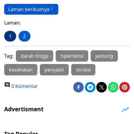
Laman berikutnya
Laman:
1
2
Tag:
darah tinggi
hipertensi
jantung
kesehatan
penyakit
stroke
0 Komentar
Tag Populer