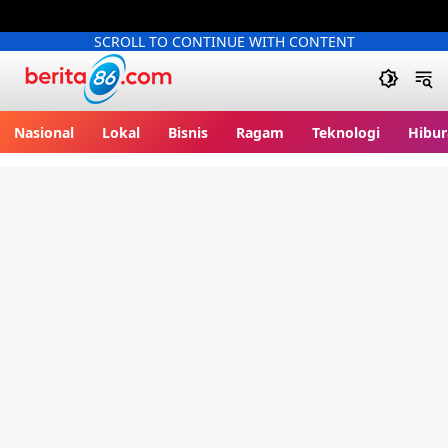
SCROLL TO CONTINUE WITH CONTENT
Berita86.com
Nasional
Lokal
Bisnis
Ragam
Teknologi
Hibur