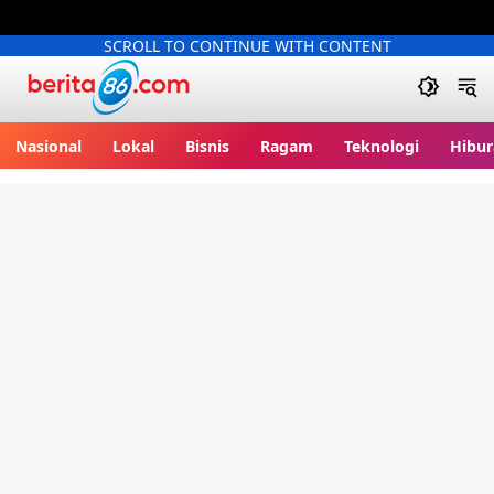
SCROLL TO CONTINUE WITH CONTENT
Berita86.com
Nasional
Lokal
Bisnis
Ragam
Teknologi
Hibur