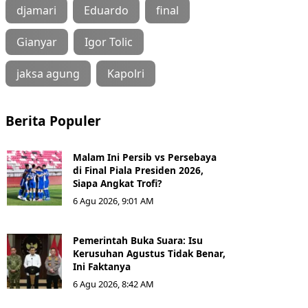
djamari
Eduardo
final
Gianyar
Igor Tolic
jaksa agung
Kapolri
Berita Populer
Malam Ini Persib vs Persebaya
di Final Piala Presiden 2026,
Siapa Angkat Trofi?
6 Agu 2026, 9:01 AM
Pemerintah Buka Suara: Isu
Kerusuhan Agustus Tidak Benar,
Ini Faktanya
6 Agu 2026, 8:42 AM