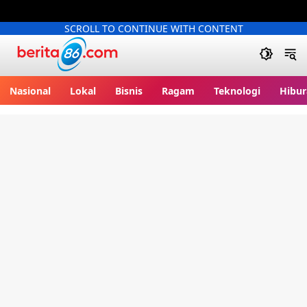
SCROLL TO CONTINUE WITH CONTENT
Berita86.com
Nasional
Lokal
Bisnis
Ragam
Teknologi
Hibur