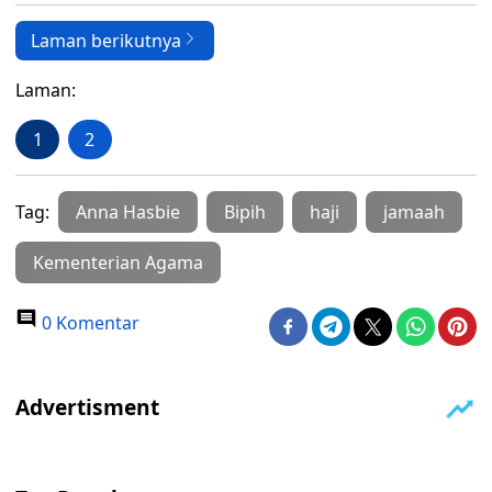
Laman berikutnya
Laman:
1
2
Tag:
Anna Hasbie
Bipih
haji
jamaah
Kementerian Agama
0 Komentar