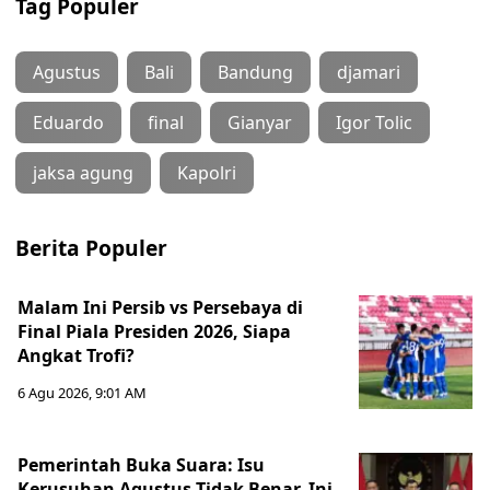
Tag Populer
Agustus
Bali
Bandung
djamari
Eduardo
final
Gianyar
Igor Tolic
jaksa agung
Kapolri
Berita Populer
Malam Ini Persib vs Persebaya di
Final Piala Presiden 2026, Siapa
Angkat Trofi?
6 Agu 2026, 9:01 AM
Pemerintah Buka Suara: Isu
Kerusuhan Agustus Tidak Benar, Ini