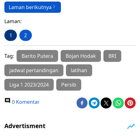
Laman berikutnya
Laman:
1
2
Tag:
Barito Putera
Bojan Hodak
BRI
jadwal pertandingan
latihan
Liga 1 2023/2024
Persib
0 Komentar