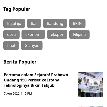
Tag Populer
Bajul ijo
Bali
Bandung
BRIN
desa
ekonomi
ekspor
Filipina
final
Gianyar
Berita Populer
Pertama dalam Sejarah! Prabowo
Undang 150 Periset ke Istana,
Teknologinya Bikin Takjub
7 Agu 2026, 1:15 PM