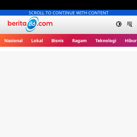
SCROLL TO CONTINUE WITH CONTENT
Berita86.com
Nasional
Lokal
Bisnis
Ragam
Teknologi
Hibur