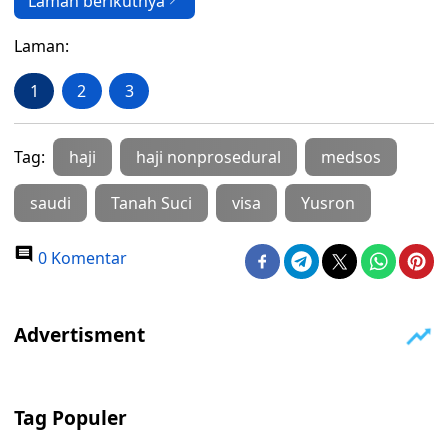
Laman berikutnya
Laman:
1
2
3
Tag:
haji
haji nonprosedural
medsos
saudi
Tanah Suci
visa
Yusron
0 Komentar
Tag Populer