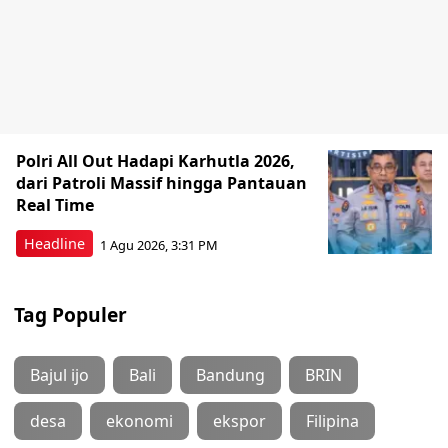
Polri All Out Hadapi Karhutla 2026,
dari Patroli Massif hingga Pantauan
Real Time
Headline
1 Agu 2026, 3:31 PM
Tag Populer
Bajul ijo
Bali
Bandung
BRIN
desa
ekonomi
ekspor
Filipina