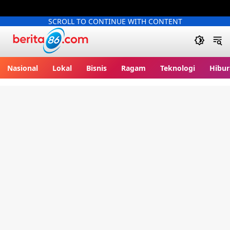
SCROLL TO CONTINUE WITH CONTENT
Berita86.com
Nasional
Lokal
Bisnis
Ragam
Teknologi
Hibur