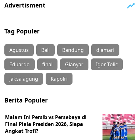
Tag Populer
Agustus
Bali
Bandung
djamari
Eduardo
final
Gianyar
Igor Tolic
jaksa agung
Kapolri
Berita Populer
Malam Ini Persib vs Persebaya di
Final Piala Presiden 2026, Siapa
Angkat Trofi?