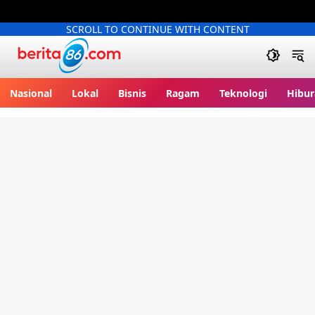
SCROLL TO CONTINUE WITH CONTENT
Berita86.com
Nasional
Lokal
Bisnis
Ragam
Teknologi
Hibur