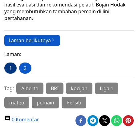
hasil evaluasi dan rekomendasi pelatih Bojan Hodak
yang membutuhkan tambahan pemain di lini
pertahanan.
Laman berikutnya
Laman:
1
2
Tag:
Alberto
BRI
kocijan
Liga 1
mateo
pemain
Persib
0 Komentar