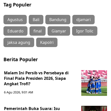
Tag Populer
Agustus
Bali
Bandung
djamari
Eduardo
final
Gianyar
Igor Tolic
jaksa agung
Kapolri
Berita Populer
Malam Ini Persib vs Persebaya di
Final Piala Presiden 2026, Siapa
Angkat Trofi?
6 Agu 2026, 9:01 AM
Pemerintah Buka Suara: Isu