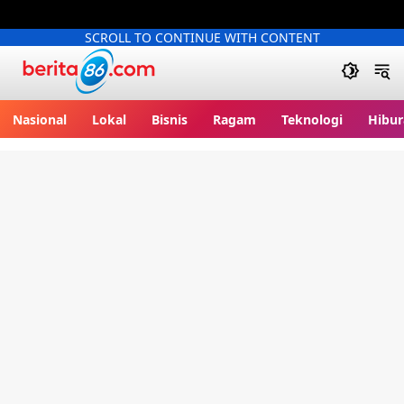
SCROLL TO CONTINUE WITH CONTENT
Berita86.com
Nasional
Lokal
Bisnis
Ragam
Teknologi
Hibur