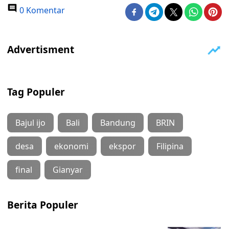
0 Komentar
Tag Populer
Bajul ijo
Bali
Bandung
BRIN
desa
ekonomi
ekspor
Filipina
final
Gianyar
Berita Populer