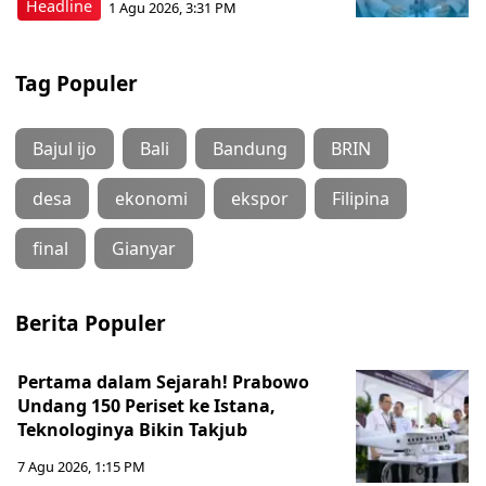
Headline
1 Agu 2026, 3:31 PM
Tag Populer
Bajul ijo
Bali
Bandung
BRIN
desa
ekonomi
ekspor
Filipina
final
Gianyar
Berita Populer
Pertama dalam Sejarah! Prabowo
Undang 150 Periset ke Istana,
Teknologinya Bikin Takjub
7 Agu 2026, 1:15 PM