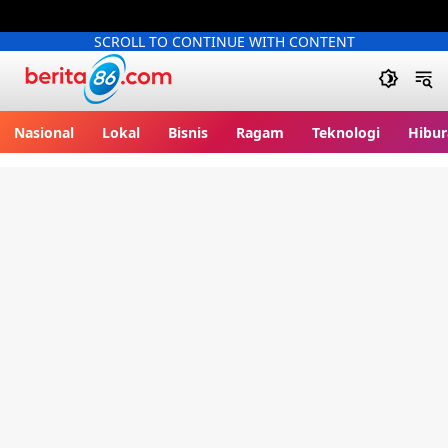
SCROLL TO CONTINUE WITH CONTENT
Berita86.com
Nasional
Lokal
Bisnis
Ragam
Teknologi
Hibur