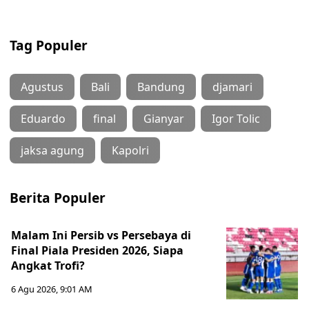
Tag Populer
Agustus
Bali
Bandung
djamari
Eduardo
final
Gianyar
Igor Tolic
jaksa agung
Kapolri
Berita Populer
Malam Ini Persib vs Persebaya di
Final Piala Presiden 2026, Siapa
Angkat Trofi?
6 Agu 2026, 9:01 AM