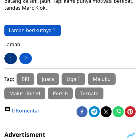
datang ke sini, jauh. Tapi kami punya motivasi berlipat,”
tandas Marc Klok.
Laman berikutnya
Laman:
1
2
Tag:
BRI
juara
Liga 1
Maluku
Malut United
Persib
Ternate
0 Komentar