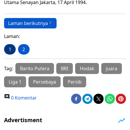
Utama Senayan Jakarta, 17 April 1994.
Laman berikutnya
Laman:
1
2
Tag:
Barito Putera
BRI
Hodak
juara
Liga 1
Persebaya
Persib
0 Komentar