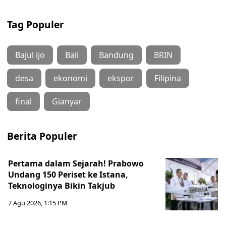
Tag Populer
Bajul ijo
Bali
Bandung
BRIN
desa
ekonomi
ekspor
Filipina
final
Gianyar
Berita Populer
Pertama dalam Sejarah! Prabowo
Undang 150 Periset ke Istana,
Teknologinya Bikin Takjub
7 Agu 2026, 1:15 PM