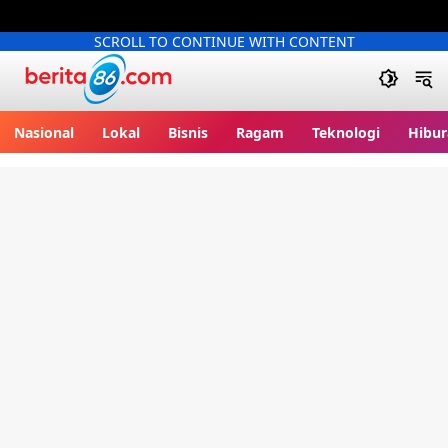
SCROLL TO CONTINUE WITH CONTENT
Berita86.com
Nasional
Lokal
Bisnis
Ragam
Teknologi
Hibur