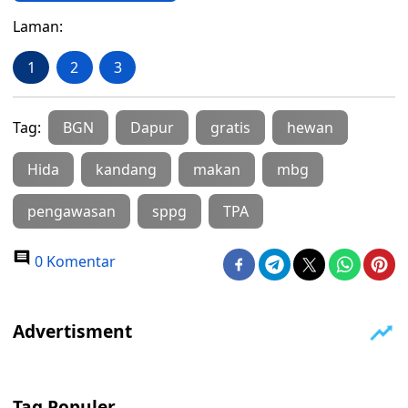
Laman:
1
2
3
Tag:
BGN
Dapur
gratis
hewan
Hida
kandang
makan
mbg
pengawasan
sppg
TPA
0 Komentar
Tag Populer