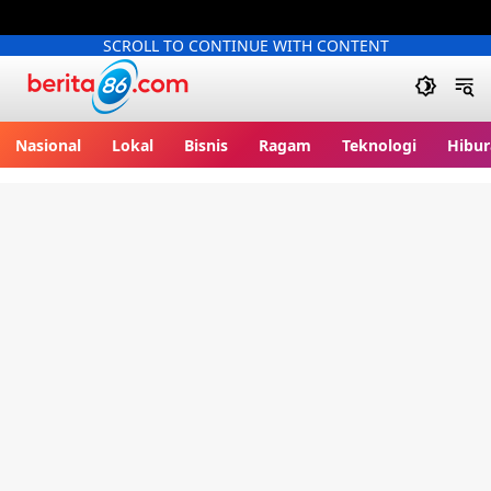
SCROLL TO CONTINUE WITH CONTENT
Berita86.com
Nasional
Lokal
Bisnis
Ragam
Teknologi
Hibur