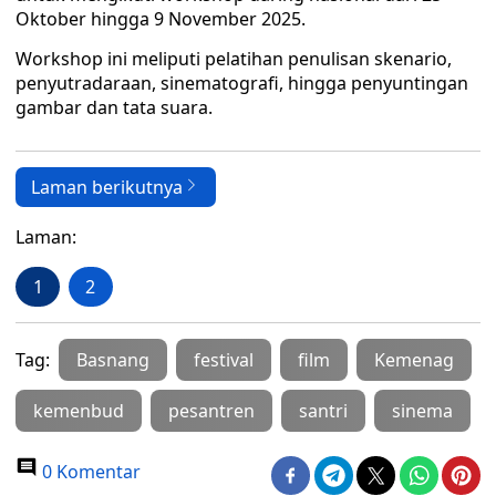
Oktober hingga 9 November 2025.
Workshop ini meliputi pelatihan penulisan skenario,
penyutradaraan, sinematografi, hingga penyuntingan
gambar dan tata suara.
Laman berikutnya
Laman:
1
2
Tag:
Basnang
festival
film
Kemenag
kemenbud
pesantren
santri
sinema
0 Komentar