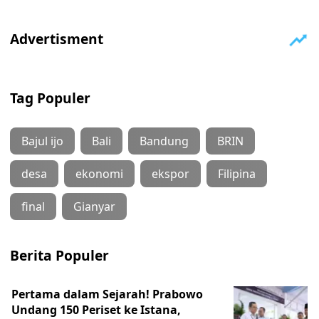
Tag Populer
Bajul ijo
Bali
Bandung
BRIN
desa
ekonomi
ekspor
Filipina
final
Gianyar
Berita Populer
Pertama dalam Sejarah! Prabowo
Undang 150 Periset ke Istana,