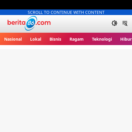
SCROLL TO CONTINUE WITH CONTENT
Berita86.com
Nasional
Lokal
Bisnis
Ragam
Teknologi
Hibur