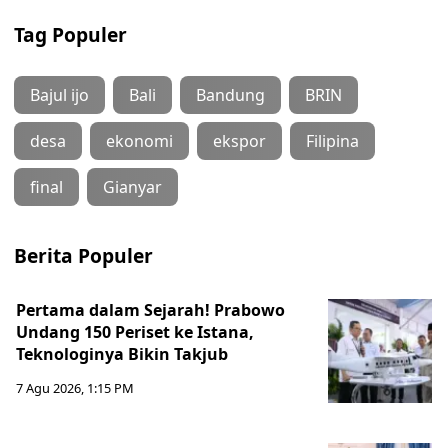
Tag Populer
Bajul ijo
Bali
Bandung
BRIN
desa
ekonomi
ekspor
Filipina
final
Gianyar
Berita Populer
Pertama dalam Sejarah! Prabowo
Undang 150 Periset ke Istana,
Teknologinya Bikin Takjub
7 Agu 2026, 1:15 PM