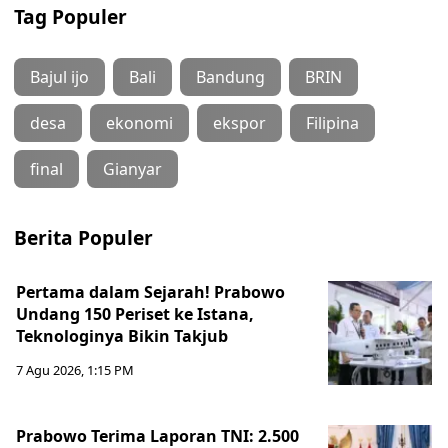
Tag Populer
Bajul ijo
Bali
Bandung
BRIN
desa
ekonomi
ekspor
Filipina
final
Gianyar
Berita Populer
Pertama dalam Sejarah! Prabowo
Undang 150 Periset ke Istana,
Teknologinya Bikin Takjub
7 Agu 2026, 1:15 PM
Prabowo Terima Laporan TNI: 2.500