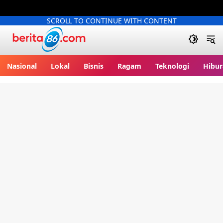
SCROLL TO CONTINUE WITH CONTENT
Berita86.com
Nasional
Lokal
Bisnis
Ragam
Teknologi
Hibur