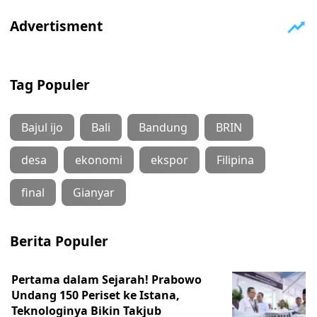
Tag Populer
Bajul ijo
Bali
Bandung
BRIN
desa
ekonomi
ekspor
Filipina
final
Gianyar
Berita Populer
Pertama dalam Sejarah! Prabowo
Undang 150 Periset ke Istana,
Teknologinya Bikin Takjub