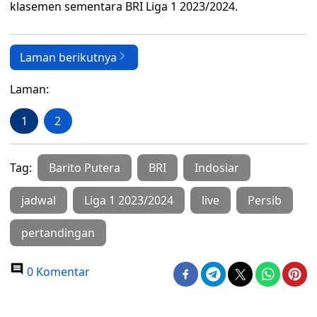
klasemen sementara BRI Liga 1 2023/2024.
Laman berikutnya
Laman:
1
2
Tag:
Barito Putera
BRI
Indosiar
jadwal
Liga 1 2023/2024
live
Persib
pertandingan
0 Komentar