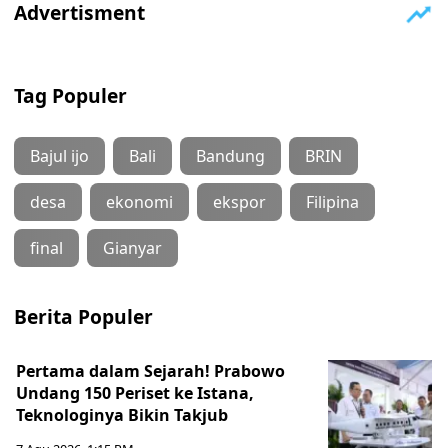
Tag Populer
Bajul ijo
Bali
Bandung
BRIN
desa
ekonomi
ekspor
Filipina
final
Gianyar
Berita Populer
Pertama dalam Sejarah! Prabowo
Undang 150 Periset ke Istana,
Teknologinya Bikin Takjub