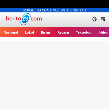
SCROLL TO CONTINUE WITH CONTENT
Berita86.com
Nasional
Lokal
Bisnis
Ragam
Teknologi
Hibur