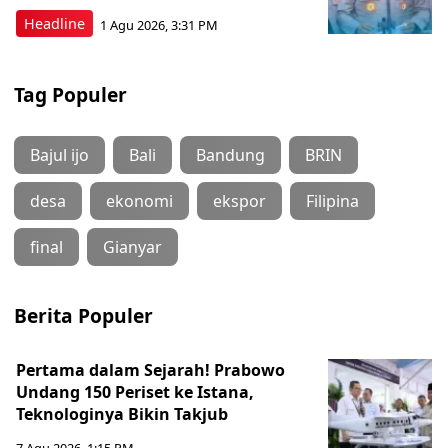
Headline
1 Agu 2026, 3:31 PM
Tag Populer
Bajul ijo
Bali
Bandung
BRIN
desa
ekonomi
ekspor
Filipina
final
Gianyar
Berita Populer
Pertama dalam Sejarah! Prabowo
Undang 150 Periset ke Istana,
Teknologinya Bikin Takjub