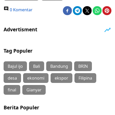
0 Komentar
Tag Populer
Bajul ijo
Bali
Bandung
BRIN
desa
ekonomi
ekspor
Filipina
final
Gianyar
Berita Populer