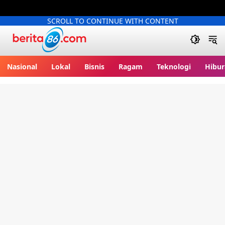
SCROLL TO CONTINUE WITH CONTENT
Berita86.com
Nasional
Lokal
Bisnis
Ragam
Teknologi
Hibur