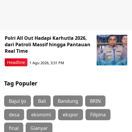
Polri All Out Hadapi Karhutla 2026,
dari Patroli Massif hingga Pantauan
Real Time
Headline
1 Agu 2026, 3:31 PM
Tag Populer
Bajul ijo
Bali
Bandung
BRIN
desa
ekonomi
ekspor
Filipina
final
Gianyar