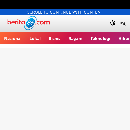
SCROLL TO CONTINUE WITH CONTENT
Berita86.com
Nasional
Lokal
Bisnis
Ragam
Teknologi
Hibur