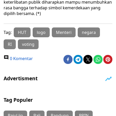
keterlibatan publik diharapkan mampu menumbuhkan
rasa bangga terhadap simbol kemerdekaan yang
dipilih bersama. (*)
Tag:
HUT
logo
Menteri
negara
RI
voting
0 Komentar
Tag Populer
Bajul ijo
Bali
Bandung
BRIN