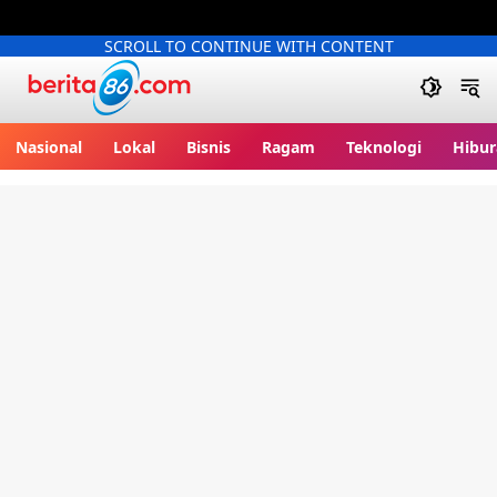
SCROLL TO CONTINUE WITH CONTENT
Berita86.com
Nasional
Lokal
Bisnis
Ragam
Teknologi
Hibur