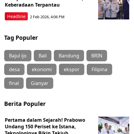
Keberadaan Terpantau
Headline
2 Feb 2026, 4:06 PM
Tag Populer
Bajul ijo
Bali
Bandung
BRIN
desa
ekonomi
ekspor
Filipina
final
Gianyar
Berita Populer
Pertama dalam Sejarah! Prabowo
Undang 150 Periset ke Istana,
Teknologinya Bikin Takjub