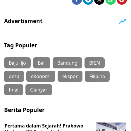
Tag Populer
Bajul ijo
Bali
Bandung
BRIN
desa
ekonomi
ekspor
Filipina
final
Gianyar
Berita Populer
Pertama dalam Sejarah! Prabowo