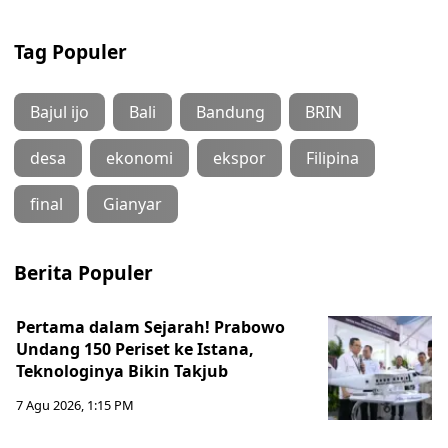
Tag Populer
Bajul ijo
Bali
Bandung
BRIN
desa
ekonomi
ekspor
Filipina
final
Gianyar
Berita Populer
Pertama dalam Sejarah! Prabowo
Undang 150 Periset ke Istana,
Teknologinya Bikin Takjub
7 Agu 2026, 1:15 PM