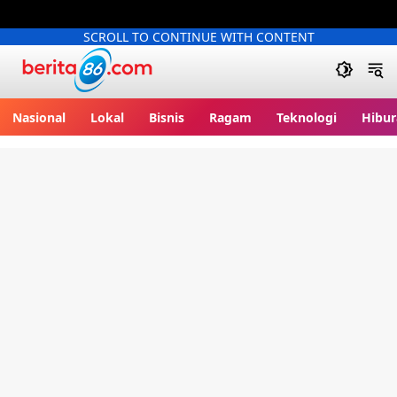
SCROLL TO CONTINUE WITH CONTENT
Berita86.com
Nasional
Lokal
Bisnis
Ragam
Teknologi
Hibur