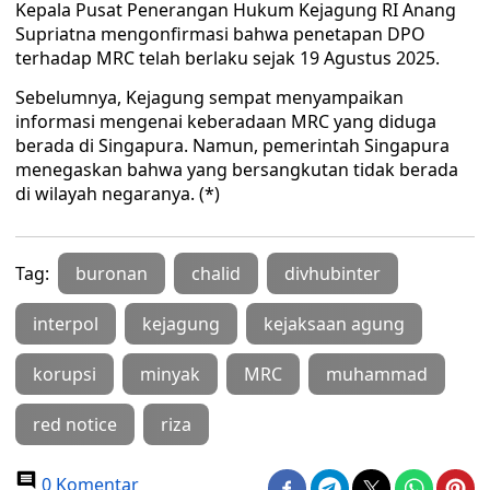
Kepala Pusat Penerangan Hukum Kejagung RI Anang
Supriatna mengonfirmasi bahwa penetapan DPO
terhadap MRC telah berlaku sejak 19 Agustus 2025.
Sebelumnya, Kejagung sempat menyampaikan
informasi mengenai keberadaan MRC yang diduga
berada di Singapura. Namun, pemerintah Singapura
menegaskan bahwa yang bersangkutan tidak berada
di wilayah negaranya. (*)
Tag:
buronan
chalid
divhubinter
interpol
kejagung
kejaksaan agung
korupsi
minyak
MRC
muhammad
red notice
riza
0 Komentar