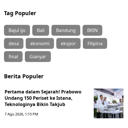
Tag Populer
Bajul ijo
Bali
Bandung
BRIN
desa
ekonomi
ekspor
Filipina
final
Gianyar
Berita Populer
Pertama dalam Sejarah! Prabowo
Undang 150 Periset ke Istana,
Teknologinya Bikin Takjub
7 Agu 2026, 1:15 PM