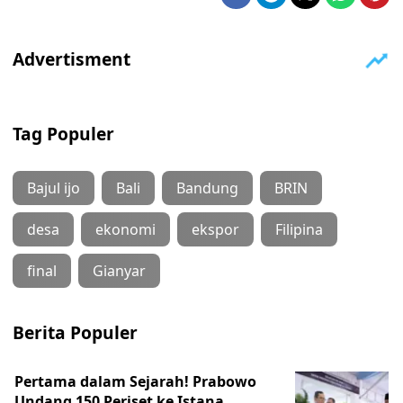
Tag Populer
Bajul ijo
Bali
Bandung
BRIN
desa
ekonomi
ekspor
Filipina
final
Gianyar
Berita Populer
Pertama dalam Sejarah! Prabowo
Undang 150 Periset ke Istana,