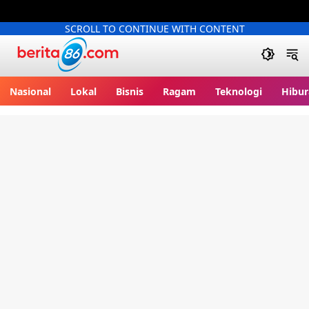
SCROLL TO CONTINUE WITH CONTENT
Berita86.com
Nasional
Lokal
Bisnis
Ragam
Teknologi
Hibur