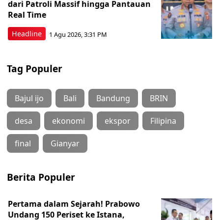
dari Patroli Massif hingga Pantauan
Real Time
Headline
1 Agu 2026, 3:31 PM
Tag Populer
Bajul ijo
Bali
Bandung
BRIN
desa
ekonomi
ekspor
Filipina
final
Gianyar
Berita Populer
Pertama dalam Sejarah! Prabowo
Undang 150 Periset ke Istana,