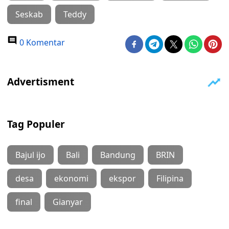
Seskab
Teddy
0 Komentar
Tag Populer
Bajul ijo
Bali
Bandung
BRIN
desa
ekonomi
ekspor
Filipina
final
Gianyar