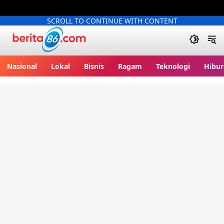
SCROLL TO CONTINUE WITH CONTENT
Berita86.com
Nasional
Lokal
Bisnis
Ragam
Teknologi
Hibur