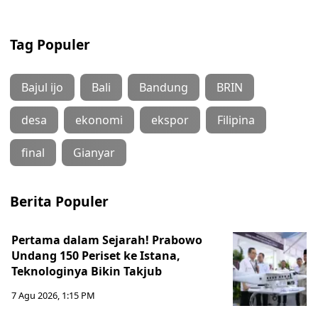
Tag Populer
Bajul ijo
Bali
Bandung
BRIN
desa
ekonomi
ekspor
Filipina
final
Gianyar
Berita Populer
Pertama dalam Sejarah! Prabowo
Undang 150 Periset ke Istana,
Teknologinya Bikin Takjub
7 Agu 2026, 1:15 PM