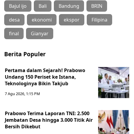
Bajul ijo
Bali
Bandung
BRIN
desa
ekonomi
ekspor
Filipina
final
Gianyar
Berita Populer
Pertama dalam Sejarah! Prabowo
Undang 150 Periset ke Istana,
Teknologinya Bikin Takjub
7 Agu 2026, 1:15 PM
Prabowo Terima Laporan TNI: 2.500
Jembatan Desa hingga 3.000 Titik Air
Bersih Dikebut