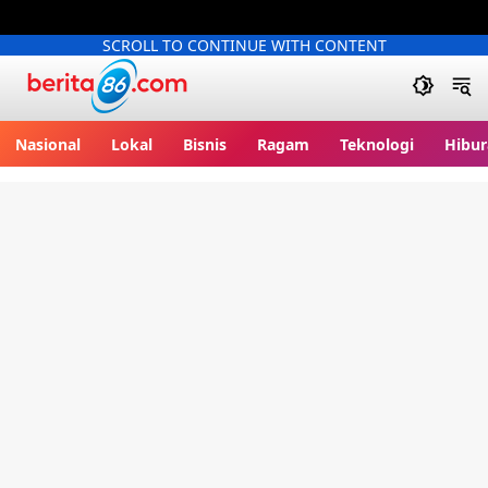
SCROLL TO CONTINUE WITH CONTENT
Berita86.com
Nasional
Lokal
Bisnis
Ragam
Teknologi
Hibur