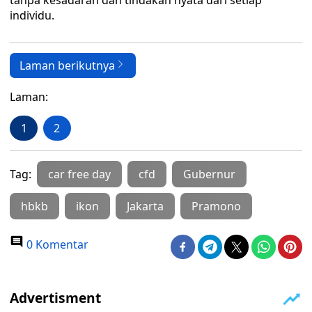
tanpa kesadaran dan tindakan nyata dari setiap
individu.
Laman berikutnya
Laman:
1
2
Tag:
car free day
cfd
Gubernur
hbkb
ikon
Jakarta
Pramono
0 Komentar