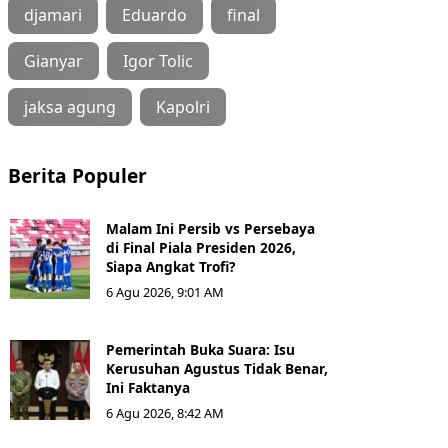
djamari
Eduardo
final
Gianyar
Igor Tolic
jaksa agung
Kapolri
Berita Populer
Malam Ini Persib vs Persebaya
di Final Piala Presiden 2026,
Siapa Angkat Trofi?
6 Agu 2026, 9:01 AM
Pemerintah Buka Suara: Isu
Kerusuhan Agustus Tidak Benar,
Ini Faktanya
6 Agu 2026, 8:42 AM