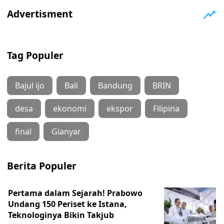
Tag Populer
Bajul ijo
Bali
Bandung
BRIN
desa
ekonomi
ekspor
Filipina
final
Gianyar
Berita Populer
Pertama dalam Sejarah! Prabowo
Undang 150 Periset ke Istana,
Teknologinya Bikin Takjub