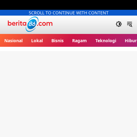
SCROLL TO CONTINUE WITH CONTENT
Berita86.com
Nasional
Lokal
Bisnis
Ragam
Teknologi
Hibur