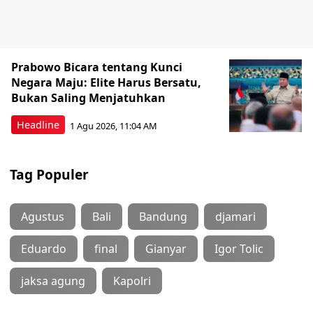
Prabowo Bicara tentang Kunci
Negara Maju: Elite Harus Bersatu,
Bukan Saling Menjatuhkan
Headline
1 Agu 2026, 11:04 AM
Tag Populer
Agustus
Bali
Bandung
djamari
Eduardo
final
Gianyar
Igor Tolic
jaksa agung
Kapolri