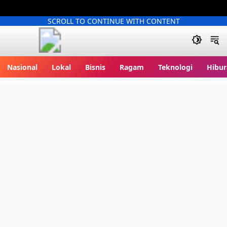
SCROLL TO CONTINUE WITH CONTENT
Berita86.com
Nasional
Lokal
Bisnis
Ragam
Teknologi
Hibur