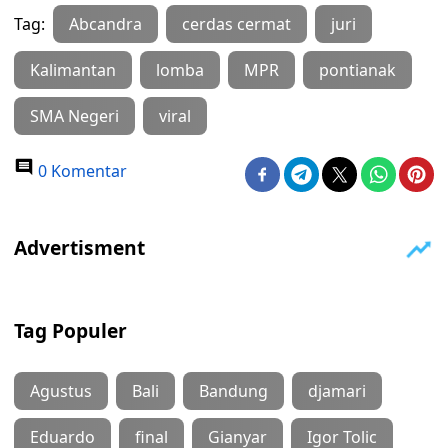
Tag:
Abcandra
cerdas cermat
juri
Kalimantan
lomba
MPR
pontianak
SMA Negeri
viral
0 Komentar
Tag Populer
Agustus
Bali
Bandung
djamari
Eduardo
final
Gianyar
Igor Tolic