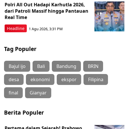
Polri All Out Hadapi Karhutla 2026,
dari Patroli Massif hingga Pantauan
Real Time
Headline
1 Agu 2026, 3:31 PM
Tag Populer
Bajul ijo
Bali
Bandung
BRIN
desa
ekonomi
ekspor
Filipina
final
Gianyar
Berita Populer
Pertama dalam Sejarah! Prabowo