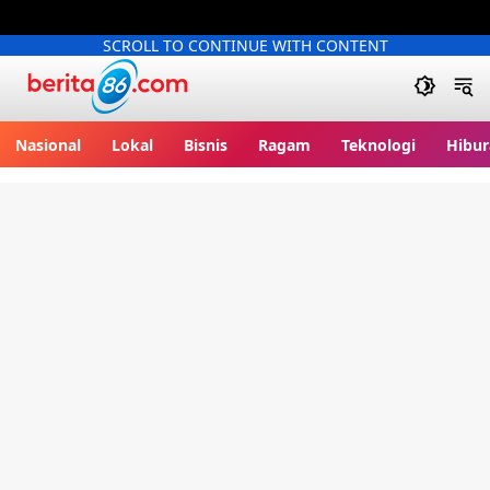
SCROLL TO CONTINUE WITH CONTENT
Berita86.com
Nasional
Lokal
Bisnis
Ragam
Teknologi
Hibur