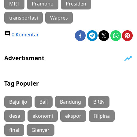
MRT
Pramono
Presiden
transportasi
Wapres
0 Komentar
Tag Populer
Bajul ijo
Bali
Bandung
BRIN
desa
ekonomi
ekspor
Filipina
final
Gianyar