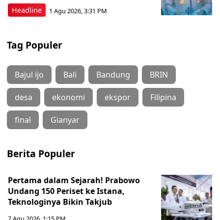
Headline
1 Agu 2026, 3:31 PM
Tag Populer
Bajul ijo
Bali
Bandung
BRIN
desa
ekonomi
ekspor
Filipina
final
Gianyar
Berita Populer
Pertama dalam Sejarah! Prabowo
Undang 150 Periset ke Istana,
Teknologinya Bikin Takjub
7 Agu 2026, 1:15 PM