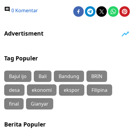
0 Komentar
Tag Populer
Bajul ijo
Bali
Bandung
BRIN
desa
ekonomi
ekspor
Filipina
final
Gianyar
Berita Populer