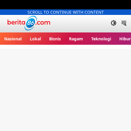
SCROLL TO CONTINUE WITH CONTENT
Berita86.com
Nasional
Lokal
Bisnis
Ragam
Teknologi
Hibur