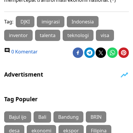
mempercepat transformasi ekonomi nasional. (*)
Tag:
DJKI
imigrasi
Indonesia
inventor
talenta
teknologi
visa
0 Komentar
Tag Populer
Bajul ijo
Bali
Bandung
BRIN
desa
ekonomi
ekspor
Filipina