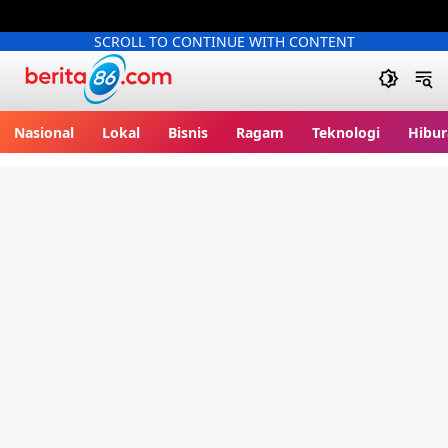
SCROLL TO CONTINUE WITH CONTENT
Berita86.com
Nasional
Lokal
Bisnis
Ragam
Teknologi
Hibur