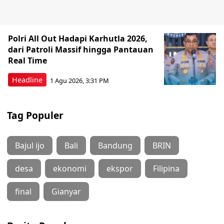
Polri All Out Hadapi Karhutla 2026,
dari Patroli Massif hingga Pantauan
Real Time
Headline
1 Agu 2026, 3:31 PM
Tag Populer
Bajul ijo
Bali
Bandung
BRIN
desa
ekonomi
ekspor
Filipina
final
Gianyar