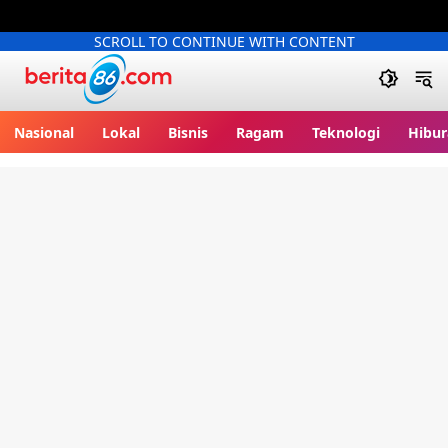
SCROLL TO CONTINUE WITH CONTENT
Berita86.com
Nasional
Lokal
Bisnis
Ragam
Teknologi
Hibur