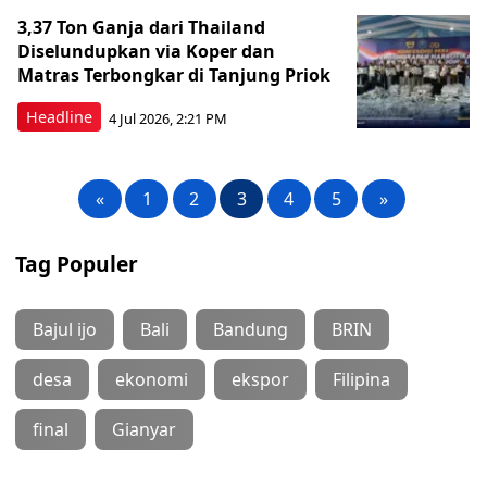
3,37 Ton Ganja dari Thailand
Diselundupkan via Koper dan
Matras Terbongkar di Tanjung Priok
Headline
4 Jul 2026, 2:21 PM
«
1
2
3
4
5
»
Tag Populer
Bajul ijo
Bali
Bandung
BRIN
desa
ekonomi
ekspor
Filipina
final
Gianyar