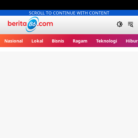
SCROLL TO CONTINUE WITH CONTENT
Berita86.com
Nasional
Lokal
Bisnis
Ragam
Teknologi
Hibur