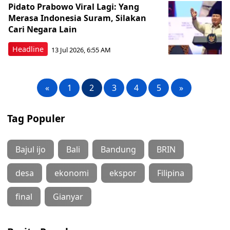
Pidato Prabowo Viral Lagi: Yang
Merasa Indonesia Suram, Silakan
Cari Negara Lain
Headline
13 Jul 2026, 6:55 AM
«
1
2
3
4
5
»
Tag Populer
Bajul ijo
Bali
Bandung
BRIN
desa
ekonomi
ekspor
Filipina
final
Gianyar