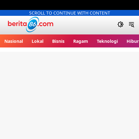
SCROLL TO CONTINUE WITH CONTENT
Berita86.com
Nasional
Lokal
Bisnis
Ragam
Teknologi
Hibur